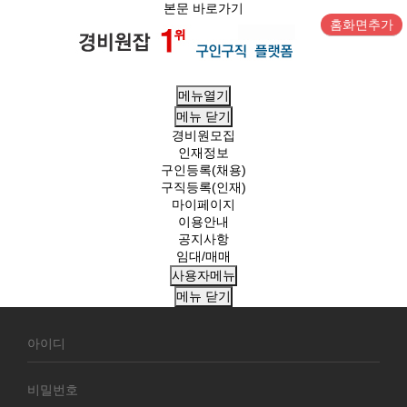
본문 바로가기
홈화면추가
메뉴열기
메뉴
닫기
경비원모집
인재정보
구인등록(채용)
구직등록(인재)
마이페이지
이용안내
공지사항
임대/매매
사용자메뉴
메뉴
닫기
회
원
로
그
인